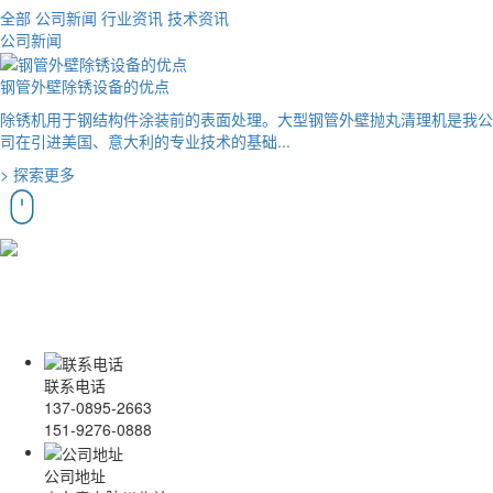
全部
公司新闻
行业资讯
技术资讯
公司新闻
钢管外壁除锈设备的优点
除锈机用于钢结构件涂装前的表面处理。大型钢管外壁抛丸清理机是我公
司在引进美国、意大利的专业技术的基础...
>
探索更多
contact us
联系我们
联系电话
137-0895-2663
151-9276-0888
公司地址