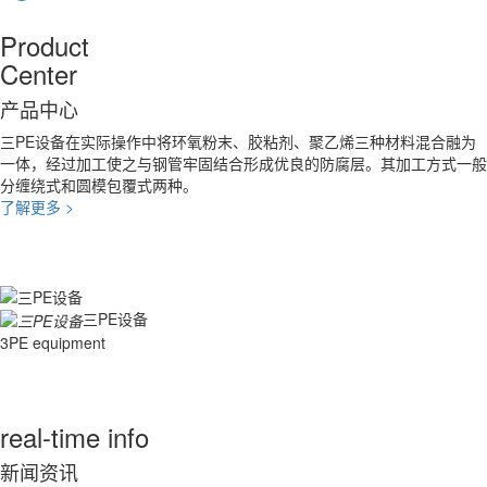
Product
Center
产品中心
三PE设备在实际操作中将环氧粉末、胶粘剂、聚乙烯三种材料混合融为
一体，经过加工使之与钢管牢固结合形成优良的防腐层。其加工方式一般
分缠绕式和圆模包覆式两种。
了解更多
>
三PE设备
3PE equipment
real-time info
新闻资讯